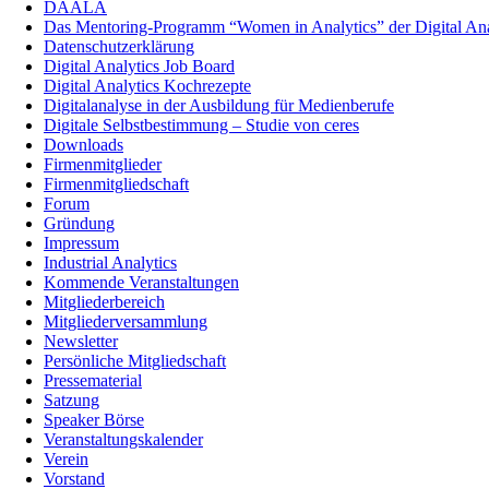
DAALA
Das Mentoring-Programm “Women in Analytics” der Digital Anal
Datenschutzerklärung
Digital Analytics Job Board
Digital Analytics Kochrezepte
Digitalanalyse in der Ausbildung für Medienberufe
Digitale Selbstbestimmung – Studie von ceres
Downloads
Firmenmitglieder
Firmenmitgliedschaft
Forum
Gründung
Impressum
Industrial Analytics
Kommende Veranstaltungen
Mitgliederbereich
Mitgliederversammlung
Newsletter
Persönliche Mitgliedschaft
Pressematerial
Satzung
Speaker Börse
Veranstaltungskalender
Verein
Vorstand