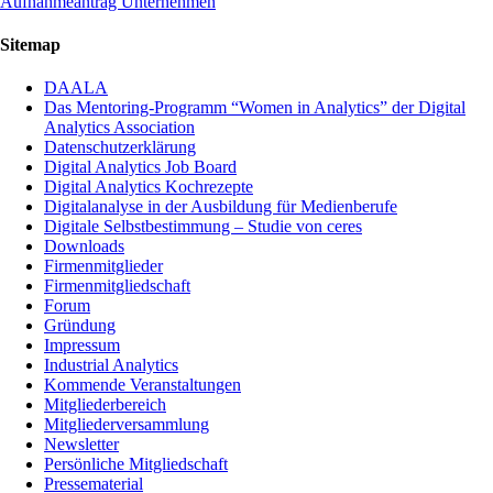
Aufnahmeantrag Unternehmen
Sitemap
DAALA
Das Mentoring-Programm “Women in Analytics” der Digital
Analytics Association
Datenschutzerklärung
Digital Analytics Job Board
Digital Analytics Kochrezepte
Digitalanalyse in der Ausbildung für Medienberufe
Digitale Selbstbestimmung – Studie von ceres
Downloads
Firmenmitglieder
Firmenmitgliedschaft
Forum
Gründung
Impressum
Industrial Analytics
Kommende Veranstaltungen
Mitgliederbereich
Mitgliederversammlung
Newsletter
Persönliche Mitgliedschaft
Pressematerial