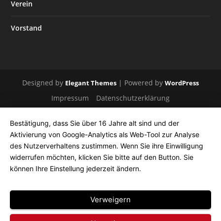
Verein
Vorstand
Designed by
| Powered by
Elegant Themes
WordPress
Impressum
Datenschutzerklärung
Bestätigung, dass Sie über 16 Jahre alt sind und der
Aktivierung von Google-Analytics als Web-Tool zur Analyse
des Nutzerverhaltens zustimmen. Wenn Sie ihre Einwilligung
widerrufen möchten, klicken Sie bitte auf den Button. Sie
können Ihre Einstellung jederzeit ändern.
Verweigern