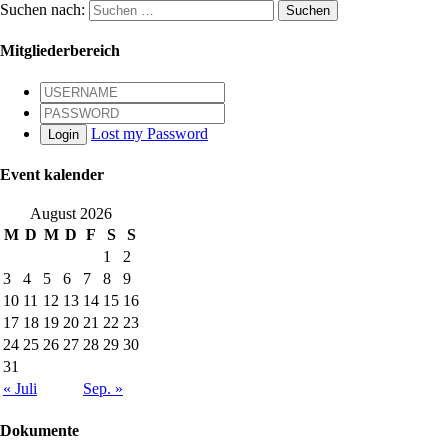
Suchen nach:
Mitgliederbereich
Lost my Password
Login
Event kalender
August 2026
M
D
M
D
F
S
S
1
2
3
4
5
6
7
8
9
10
11
12
13
14
15
16
17
18
19
20
21
22
23
24
25
26
27
28
29
30
31
« Juli
Sep. »
Dokumente