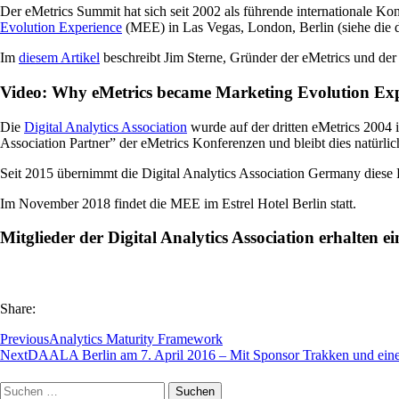
Der eMetrics Summit hat sich seit 2002 als führende internationale K
Evolution Experience
(MEE) in Las Vegas, London, Berlin (siehe die
Im
diesem Artikel
beschreibt Jim Sterne, Gründer der eMetrics und der
Video: Why eMetrics became Marketing Evolution Exp
Die
Digital Analytics Association
wurde auf der dritten eMetrics 2004 i
Association Partner” der eMetrics Konferenzen und bleibt dies natürlic
Seit 2015 übernimmt die Digital Analytics Association Germany diese 
Im November 2018 findet die MEE im Estrel Hotel Berlin statt.
Mitglieder der Digital Analytics Association erhalten
Share:
Previous
Analytics Maturity Framework
Next
DAALA Berlin am 7. April 2016 – Mit Sponsor Trakken und ein
Suchen