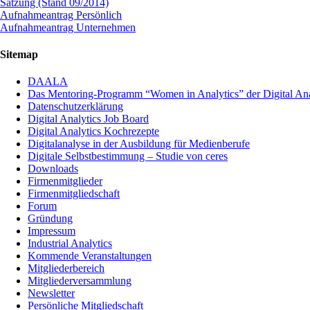
Satzung (Stand 09/2014)
Aufnahmeantrag Persönlich
Aufnahmeantrag Unternehmen
Sitemap
DAALA
Das Mentoring-Programm “Women in Analytics” der Digital Anal
Datenschutzerklärung
Digital Analytics Job Board
Digital Analytics Kochrezepte
Digitalanalyse in der Ausbildung für Medienberufe
Digitale Selbstbestimmung – Studie von ceres
Downloads
Firmenmitglieder
Firmenmitgliedschaft
Forum
Gründung
Impressum
Industrial Analytics
Kommende Veranstaltungen
Mitgliederbereich
Mitgliederversammlung
Newsletter
Persönliche Mitgliedschaft