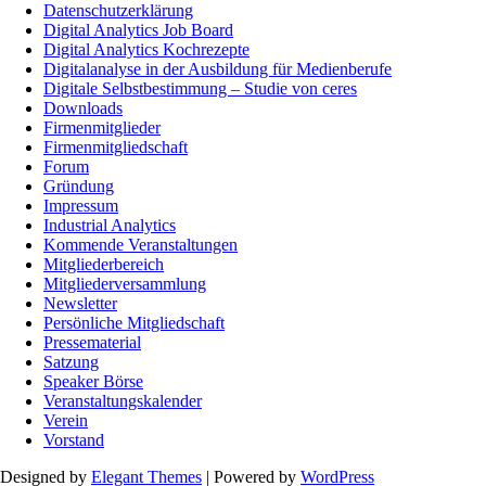
Datenschutzerklärung
Digital Analytics Job Board
Digital Analytics Kochrezepte
Digitalanalyse in der Ausbildung für Medienberufe
Digitale Selbstbestimmung – Studie von ceres
Downloads
Firmenmitglieder
Firmenmitgliedschaft
Forum
Gründung
Impressum
Industrial Analytics
Kommende Veranstaltungen
Mitgliederbereich
Mitgliederversammlung
Newsletter
Persönliche Mitgliedschaft
Pressematerial
Satzung
Speaker Börse
Veranstaltungskalender
Verein
Vorstand
Designed by
Elegant Themes
| Powered by
WordPress