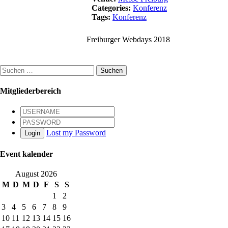
Categories:
Konferenz
Tags:
Konferenz
Freiburger Webdays 2018
Suchen
nach:
Mitgliederbereich
Lost my Password
Login
Event kalender
August 2026
M
D
M
D
F
S
S
1
2
3
4
5
6
7
8
9
10
11
12
13
14
15
16