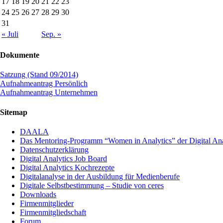
17
18
19
20
21
22
23
24
25
26
27
28
29
30
31
« Juli
Sep. »
Dokumente
Satzung (Stand 09/2014)
Aufnahmeantrag Persönlich
Aufnahmeantrag Unternehmen
Sitemap
DAALA
Das Mentoring-Programm “Women in Analytics” der Digital Anal
Datenschutzerklärung
Digital Analytics Job Board
Digital Analytics Kochrezepte
Digitalanalyse in der Ausbildung für Medienberufe
Digitale Selbstbestimmung – Studie von ceres
Downloads
Firmenmitglieder
Firmenmitgliedschaft
Forum