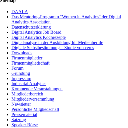
Sitemap
DAALA
Das Mentoring-Programm “Women in Analytics” der Digital
Analytics Association
Datenschutzerklärung
Digital Analytics Job Board
Digital Analytics Kochrezepte
Digitalanalyse in der Ausbildung für Medienberufe
Digitale Selbstbestimmung – Studie von ceres
Downloads
Firmenmitglieder
Firmenmitgliedschaft
Forum
Gründung
Impressum
Industrial Analytics
Kommende Veranstaltungen
Mitgliederbereich
Mitgliederversammlung
Newsletter
Persönliche Mitgliedschaft
Pressematerial
Satzung
Speaker Börse