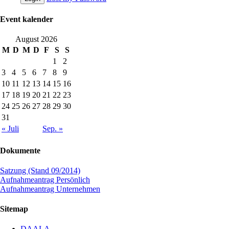
Event kalender
August 2026
M
D
M
D
F
S
S
1
2
3
4
5
6
7
8
9
10
11
12
13
14
15
16
17
18
19
20
21
22
23
24
25
26
27
28
29
30
31
« Juli
Sep. »
Dokumente
Satzung (Stand 09/2014)
Aufnahmeantrag Persönlich
Aufnahmeantrag Unternehmen
Sitemap
DAALA