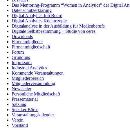
Das Mentoring-Programm “Women in Analytics” der Digital Anal
Datenschutzerklärung
Digital Analytics Job Board
Digital Analytics Kochrezepte
Digitalanalyse in der Ausbildung für Medienberufe
Digitale Selbstbestimmung – Studie von ceres
Downloads
Firmenmitglieder
Firmenmitgliedschaft
Forum
Gründung
Impressum
Industrial Analytics
Kommende Veranstaltungen
Mitgliederbereich
Mitgliederversammlung
Newsletter
Persönliche Mitgliedschaft
Pressematerial
Satzung
Speaker Börse
Veranstaltungskalender
Verein
Vorstand