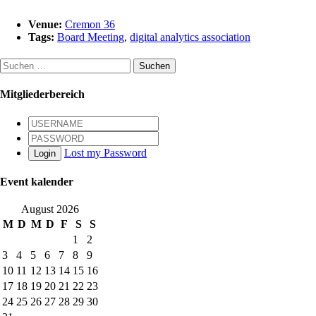
Venue:
Cremon 36
Tags:
Board Meeting
,
digital analytics association
Suchen
nach:
Mitgliederbereich
Lost my Password
Login
Event kalender
August 2026
M
D
M
D
F
S
S
1
2
3
4
5
6
7
8
9
10
11
12
13
14
15
16
17
18
19
20
21
22
23
24
25
26
27
28
29
30