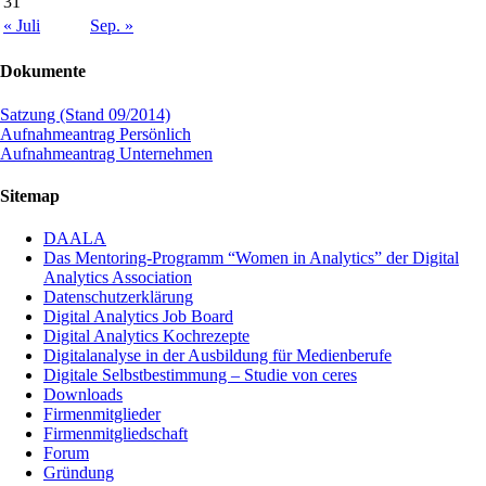
31
« Juli
Sep. »
Dokumente
Satzung (Stand 09/2014)
Aufnahmeantrag Persönlich
Aufnahmeantrag Unternehmen
Sitemap
DAALA
Das Mentoring-Programm “Women in Analytics” der Digital
Analytics Association
Datenschutzerklärung
Digital Analytics Job Board
Digital Analytics Kochrezepte
Digitalanalyse in der Ausbildung für Medienberufe
Digitale Selbstbestimmung – Studie von ceres
Downloads
Firmenmitglieder
Firmenmitgliedschaft
Forum
Gründung