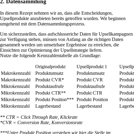
2. Datensammlung
In diesem Rezept nehmen wir an, dass alle Entscheidungen,
Upsellprodukte anzubieten bereits getroffen wurden. Wir beginnen
umgehend mit dem Datensammlungsprozess.
Um sicherzustellen, dass aufschlussreiche Daten für Upsellkampagnen
zur Verfügung stehen, müssen von Anfang an die richtigen Daten
gesammelt werden um umsetzbare Ergebnisse zu erreichen, die
Einsichten zur Optimierung der Upsellstrategie liefern.
Nutze die folgende Kennzahlentabelle als Grundlage:
Originalprodukt
Upsellprodukt 1
Upsellp
Makrokennzahl
Produktumsatz
Produktumsatz
Produk
Makrokennzahl
Produkt CVR*
Produkt CVR
Produk
Mikrokennzahl
Produktaufrufe
Produktaufrufe
Produkt
Mikrokennzahl
Produkt CTR**
Produkt CTR
Produk
Mikrokennzahl
Produkt Position***
Produkt Position
Produkt
Mikrokennzahl
Lagerbestand
Lagerbestand
Lagerb
** CTR = Click Through Rate, Klickrate
*CVR = Conversion Rate, Konversionsrate
***Unter Produkt Position verstehen wir hier die Stelle im