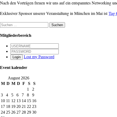
Nach den Vorträgen freuen wir uns auf ein entspanntes Networking und
Exklusiver Sponsor unserer Veranstaltung in München im Mai ist
Tag
Suchen
nach:
Mitgliederbereich
Lost my Password
Login
Event kalender
August 2026
M
D
M
D
F
S
S
1
2
3
4
5
6
7
8
9
10
11
12
13
14
15
16
17
18
19
20
21
22
23
24
25
26
27
28
29
30