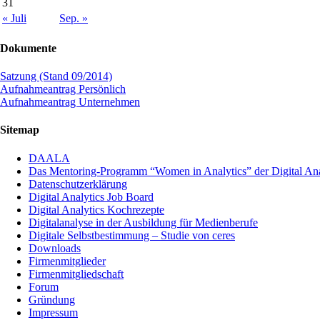
31
« Juli
Sep. »
Dokumente
Satzung (Stand 09/2014)
Aufnahmeantrag Persönlich
Aufnahmeantrag Unternehmen
Sitemap
DAALA
Das Mentoring-Programm “Women in Analytics” der Digital Anal
Datenschutzerklärung
Digital Analytics Job Board
Digital Analytics Kochrezepte
Digitalanalyse in der Ausbildung für Medienberufe
Digitale Selbstbestimmung – Studie von ceres
Downloads
Firmenmitglieder
Firmenmitgliedschaft
Forum
Gründung
Impressum