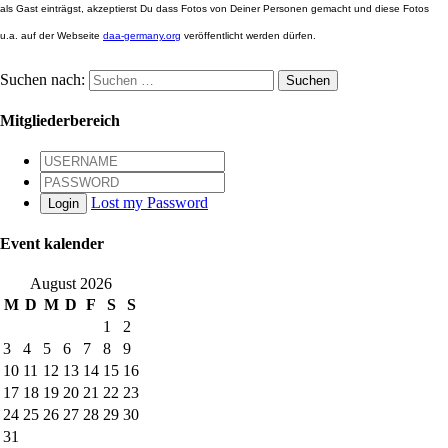
als Gast einträgst, akzeptierst Du dass Fotos von Deiner Personen gemacht und diese Fotos
u.a. auf der Webseite
daa-germany.org
veröffentlicht werden dürfen.
Suchen nach:
Mitgliederbereich
Lost my Password
Login
Event kalender
August 2026
M
D
M
D
F
S
S
1
2
3
4
5
6
7
8
9
10
11
12
13
14
15
16
17
18
19
20
21
22
23
24
25
26
27
28
29
30
31