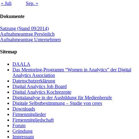
« Juli
Sep. »
Dokumente
Satzung (Stand 09/2014)
Aufnahmeantrag Persönlich
Aufnahmeantrag Unternehmen
Sitemap
DAALA
Das Mentoring-Programm “Women in Analytics” der Digital
Analytics Association
Datenschutzerklärung
Digital Analytics Job Board
Digital Analytics Kochrezepte
Digitalanalyse in der Ausbildung für Medienberufe
Digitale Selbstbestimmung – Studie von ceres
Downloads
Firmenmitglieder
Firmenmitgliedschaft
Forum
Gründung
Impressum