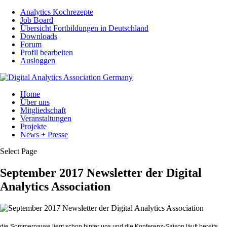
Analytics Kochrezepte
Job Board
Übersicht Fortbildungen in Deutschland
Downloads
Forum
Profil bearbeiten
Ausloggen
Home
Über uns
Mitgliedschaft
Veranstaltungen
Projekte
News + Presse
Select Page
September 2017 Newsletter der Digital
Analytics Association
die Sommerpause liegt schon hinter uns und die Konferenz-Saison läuft bereits