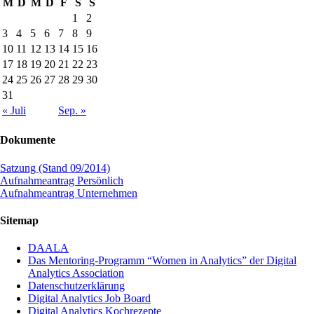
M
D
M
D
F
S
S
1
2
3
4
5
6
7
8
9
10
11
12
13
14
15
16
17
18
19
20
21
22
23
24
25
26
27
28
29
30
31
« Juli
Sep. »
Dokumente
Satzung (Stand 09/2014)
Aufnahmeantrag Persönlich
Aufnahmeantrag Unternehmen
Sitemap
DAALA
Das Mentoring-Programm “Women in Analytics” der Digital
Analytics Association
Datenschutzerklärung
Digital Analytics Job Board
Digital Analytics Kochrezepte