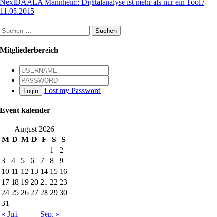
Next
DAALA Mannheim: Digitalanalyse ist mehr als nur ein Tool /
11.05.2015
Suchen
nach:
Mitgliederbereich
Lost my Password
Login
Event kalender
August 2026
M
D
M
D
F
S
S
1
2
3
4
5
6
7
8
9
10
11
12
13
14
15
16
17
18
19
20
21
22
23
24
25
26
27
28
29
30
31
« Juli
Sep. »