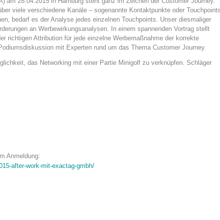
ALA) am 28.04.2015 in Hamburg steht ganz im Zeichen der Customer Journey.
 über viele verschiedene Kanäle – sogenannte Kontaktpunkte oder Touchpoint
en, bedarf es der Analyse jedes einzelnen Touchpoints. Unser diesmaliger
orderungen an Werbewirkungsanalysen. In einem spannenden Vortrag stellt
 richtigen Attribution für jede einzelne Werbemaßnahme der korrekte
e Podiumsdiskussion mit Experten rund um das Thema Customer Journey.
lichkeit, das Networking mit einer Partie Minigolf zu verknüpfen. Schläger
r um Anmeldung:
2015-after-work-mit-exactag-gmbh/