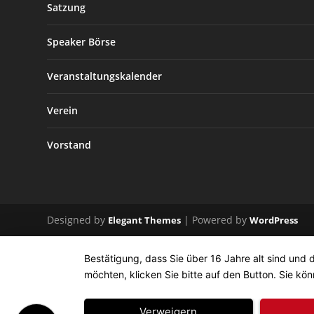
Satzung
Speaker Börse
Veranstaltungskalender
Verein
Vorstand
Designed by
| Powered by
Elegant Themes
WordPress
Bestätigung, dass Sie über 16 Jahre alt sind und 
möchten, klicken Sie bitte auf den Button. Sie kön
Verweigern