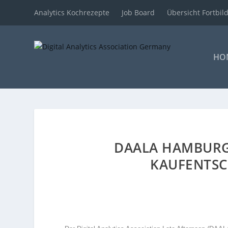
Analytics Kochrezepte
Job Board
Übersicht Fortbi
HO
DAALA HAMBURG
KAUFENTSCH