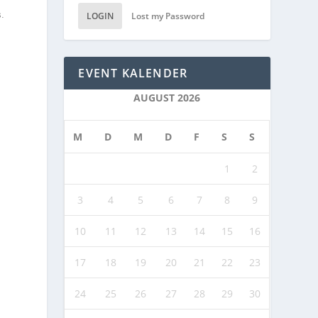
s.
LOGIN
Lost my Password
EVENT KALENDER
AUGUST 2026
M
D
M
D
F
S
S
1
2
3
4
5
6
7
8
9
10
11
12
13
14
15
16
17
18
19
20
21
22
23
24
25
26
27
28
29
30