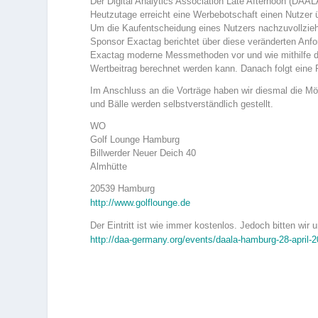
Der Digital Analytics Association Late Afternoon (DA
Heutzutage erreicht eine Werbebotschaft einen Nutzer
Um die Kaufentscheidung eines Nutzers nachzuvollzieh
Sponsor Exactag berichtet über diese veränderten Anf
Exactag moderne Messmethoden vor und wie mithilfe der
Wertbeitrag berechnet werden kann. Danach folgt ein
Im Anschluss an die Vorträge haben wir diesmal die Mög
und Bälle werden selbstverständlich gestellt.
WO
Golf Lounge Hamburg
Billwerder Neuer Deich 40
Almhütte
20539 Hamburg
http://www.golflounge.de
Der Eintritt ist wie immer kostenlos. Jedoch bitten wi
http://daa-germany.org/events/daala-hamburg-28-april-