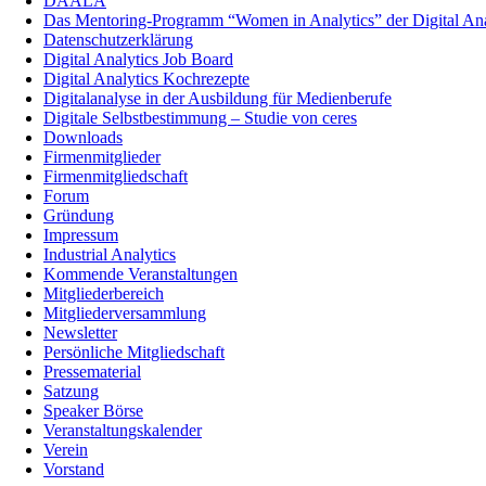
DAALA
Das Mentoring-Programm “Women in Analytics” der Digital Anal
Datenschutzerklärung
Digital Analytics Job Board
Digital Analytics Kochrezepte
Digitalanalyse in der Ausbildung für Medienberufe
Digitale Selbstbestimmung – Studie von ceres
Downloads
Firmenmitglieder
Firmenmitgliedschaft
Forum
Gründung
Impressum
Industrial Analytics
Kommende Veranstaltungen
Mitgliederbereich
Mitgliederversammlung
Newsletter
Persönliche Mitgliedschaft
Pressematerial
Satzung
Speaker Börse
Veranstaltungskalender
Verein
Vorstand