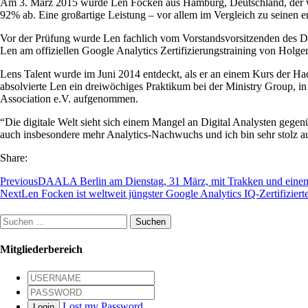
Am 3. März 2015 wurde Len Focken aus Hamburg, Deutschland, der welt
92% ab. Eine großartige Leistung – vor allem im Vergleich zu seinen er
Vor der Prüfung wurde Len fachlich vom Vorstandsvorsitzenden des Digi
Len am offiziellen Google Analytics Zertifizierungstraining von Holge
Lens Talent wurde im Juni 2014 entdeckt, als er an einem Kurs der H
absolvierte Len ein dreiwöchiges Praktikum bei der Ministry Group, i
Association e.V. aufgenommen.
“Die digitale Welt sieht sich einem Mangel an Digital Analysten gegenü
auch insbesondere mehr Analytics-Nachwuchs und ich bin sehr stolz auf
Share:
Previous
DAALA Berlin am Dienstag, 31 März, mit Trakken und einem
Next
Len Focken ist weltweit jüngster Google Analytics IQ-Zertifiziert
Suchen
nach:
Mitgliederbereich
Lost my Password
Login