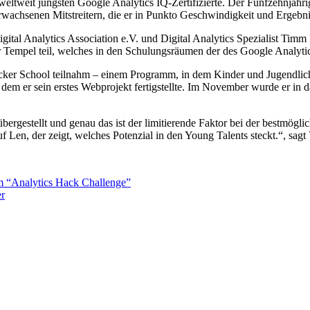
weit jüngsten Google Analytics IQ-Zertifizierte. Der Fünfzehnjährig
wachsenen Mitstreitern, die er in Punkto Geschwindigkeit und Ergebnis 
tal Analytics Association e.V. und Digital Analytics Spezialist Timm 
r Tempel teil, welches in den Schulungsräumen der des Google Analytic
acker School teilnahm – einem Programm, in dem Kinder und Jugendlic
n dem er sein erstes Webprojekt fertigstellte. Im November wurde er i
bergestellt und genau das ist der limitierende Faktor bei der bestmögl
 Len, der zeigt, welches Potenzial in den Young Talents steckt.“, sagt
 “Analytics Hack Challenge”
er