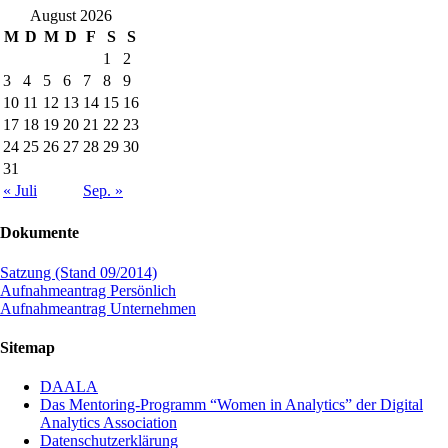
August 2026
M
D
M
D
F
S
S
1
2
3
4
5
6
7
8
9
10
11
12
13
14
15
16
17
18
19
20
21
22
23
24
25
26
27
28
29
30
31
« Juli
Sep. »
Dokumente
Satzung (Stand 09/2014)
Aufnahmeantrag Persönlich
Aufnahmeantrag Unternehmen
Sitemap
DAALA
Das Mentoring-Programm “Women in Analytics” der Digital
Analytics Association
Datenschutzerklärung