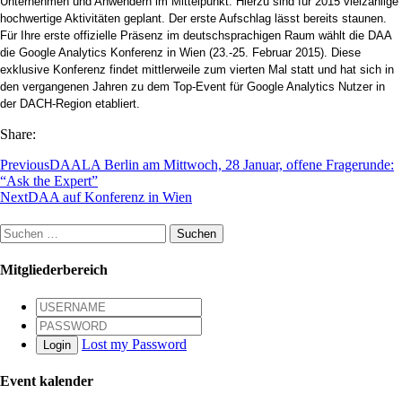
Unternehmen und Anwendern im Mittelpunkt. Hierzu sind für 2015 vielzählige
hochwertige Aktivitäten geplant. Der erste Aufschlag lässt bereits staunen.
Für Ihre erste offizielle Präsenz im deutschsprachigen Raum wählt die DAA
die Google Analytics Konferenz in Wien (23.-25. Februar 2015). Diese
exklusive Konferenz findet mittlerweile zum vierten Mal statt und hat sich in
den vergangenen Jahren zu dem Top-Event für Google Analytics Nutzer in
der DACH-Region etabliert.
Share:
Previous
DAALA Berlin am Mittwoch, 28 Januar, offene Fragerunde:
“Ask the Expert”
Next
DAA auf Konferenz in Wien
Suchen
nach:
Mitgliederbereich
Lost my Password
Login
Event kalender